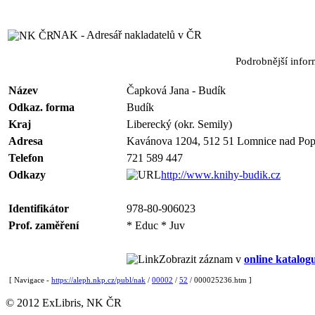
NAK - Adresář nakladatelů v ČR
Podrobnější info
Název
Čapková Jana - Budík
Odkaz. forma
Budík
Kraj
Liberecký (okr. Semily)
Adresa
Kavánova 1204, 512 51 Lomnice nad Pop
Telefon
721 589 447
Odkazy
http://www.knihy-budik.cz
Identifikátor
978-80-906023
Prof. zaměření
* Educ * Juv
Zobrazit záznam v
online katalog
[ Navigace -
https://aleph.nkp.cz/publ/nak
/
00002
/
52
/ 000025236.htm ]
© 2012 ExLibris, NK ČR