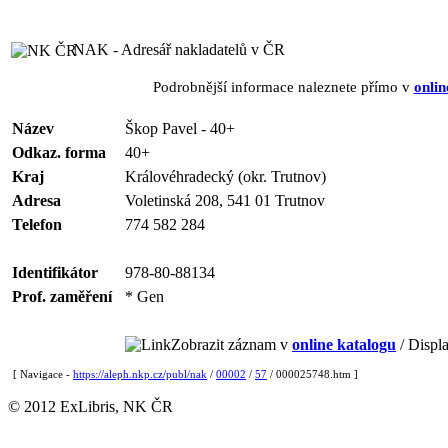
NAK - Adresář nakladatelů v ČR
Podrobnější informace naleznete přímo v
onlin
Název
Škop Pavel - 40+
Odkaz. forma
40+
Kraj
Královéhradecký (okr. Trutnov)
Adresa
Voletinská 208, 541 01 Trutnov
Telefon
774 582 284
Identifikátor
978-80-88134
Prof. zaměření
* Gen
Zobrazit záznam v
online katalogu
/ Displa
[ Navigace -
https://aleph.nkp.cz/publ/nak
/
00002
/
57
/ 000025748.htm ]
© 2012 ExLibris, NK ČR