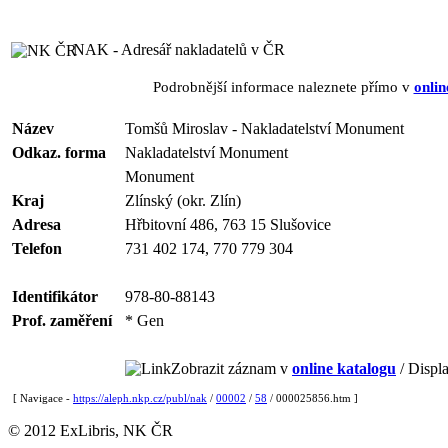
NAK - Adresář nakladatelů v ČR
Podrobnější informace naleznete přímo v
onlin
Název
Tomšů Miroslav - Nakladatelství Monument
Odkaz. forma
Nakladatelství Monument
Monument
Kraj
Zlínský (okr. Zlín)
Adresa
Hřbitovní 486, 763 15 Slušovice
Telefon
731 402 174, 770 779 304
Identifikátor
978-80-88143
Prof. zaměření
* Gen
Zobrazit záznam v
online katalogu
/ Displa
[ Navigace -
https://aleph.nkp.cz/publ/nak
/
00002
/
58
/ 000025856.htm ]
© 2012 ExLibris, NK ČR