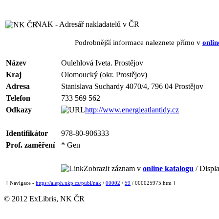
NAK - Adresář nakladatelů v ČR
Podrobnější informace naleznete přímo v
onlin
Název
Oulehlová Iveta. Prostějov
Kraj
Olomoucký (okr. Prostějov)
Adresa
Stanislava Suchardy 4070/4, 796 04 Prostějov
Telefon
733 569 562
Odkazy
http://www.energieatlantidy.cz
Identifikátor
978-80-906333
Prof. zaměření
* Gen
Zobrazit záznam v
online katalogu
/ Displa
[ Navigace -
https://aleph.nkp.cz/publ/nak
/
00002
/
59
/ 000025975.htm ]
© 2012 ExLibris, NK ČR