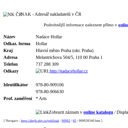
NAK - Adresář nakladatelů v ČR
Podrobnější informace naleznete přímo v
onlin
Název
Nadace Hollar
Odkaz. forma
Hollar
Kraj
Hlavní město Praha (okr. Praha)
Adresa
Melantrichova 504/5, 110 00 Praha 1
Telefon
737 288 309
Odkazy
http://nadacehollar.cz
Identifikátor
978-80-909106
978-80-906630
Prof. zaměření
* Arts
Zobrazit záznam v
online katalogu
/ Displa
[ Navigace -
https://aleph.nkp.cz/publ/nak
/
00002
/
65
/ 000026540.htm ]