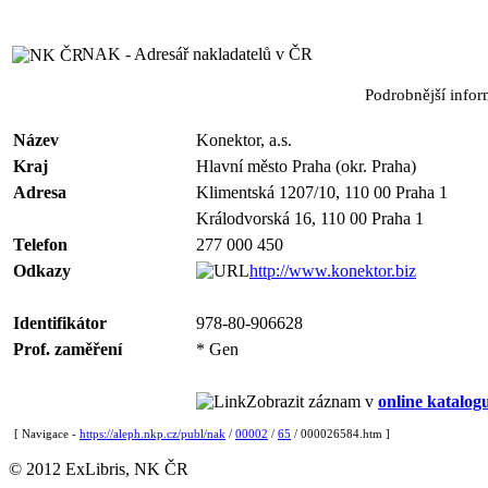
NAK - Adresář nakladatelů v ČR
Podrobnější info
Název
Konektor, a.s.
Kraj
Hlavní město Praha (okr. Praha)
Adresa
Klimentská 1207/10, 110 00 Praha 1
Králodvorská 16, 110 00 Praha 1
Telefon
277 000 450
Odkazy
http://www.konektor.biz
Identifikátor
978-80-906628
Prof. zaměření
* Gen
Zobrazit záznam v
online katalog
[ Navigace -
https://aleph.nkp.cz/publ/nak
/
00002
/
65
/ 000026584.htm ]
© 2012 ExLibris, NK ČR