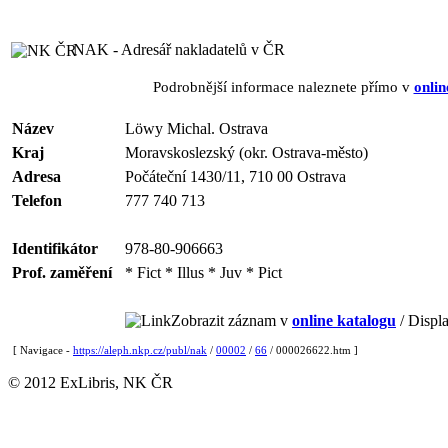
NAK - Adresář nakladatelů v ČR
Podrobnější informace naleznete přímo v
onlin
Název
Löwy Michal. Ostrava
Kraj
Moravskoslezský (okr. Ostrava-město)
Adresa
Počáteční 1430/11, 710 00 Ostrava
Telefon
777 740 713
Identifikátor
978-80-906663
Prof. zaměření
* Fict * Illus * Juv * Pict
Zobrazit záznam v
online katalogu
/ Displa
[ Navigace -
https://aleph.nkp.cz/publ/nak
/
00002
/
66
/ 000026622.htm ]
© 2012 ExLibris, NK ČR