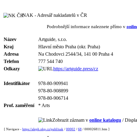
NAK - Adresář nakladatelů v ČR
Podrobnější informace naleznete přímo v
onlin
Název
Artguide, s.r.o.
Kraj
Hlavní město Praha (okr. Praha)
Adresa
Na Chodovci 2544/34, 141 00 Praha 4
Telefon
777 544 740
Odkazy
https://artguide.press/cz
Identifikátor
978-80-909941
978-80-908899
978-80-906714
Prof. zaměření
* Arts
Zobrazit záznam v
online katalogu
/ Displa
[ Navigace -
https://aleph.nkp.cz/publ/nak
/
00002
/
68
/ 000026811.htm ]