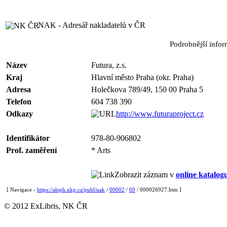
NAK - Adresář nakladatelů v ČR
Podrobnější info
Název
Futura, z.s.
Kraj
Hlavní město Praha (okr. Praha)
Adresa
Holečkova 789/49, 150 00 Praha 5
Telefon
604 738 390
Odkazy
http://www.futuraproject.cz
Identifikátor
978-80-906802
Prof. zaměření
* Arts
Zobrazit záznam v
online katalog
[ Navigace -
https://aleph.nkp.cz/publ/nak
/
00002
/
69
/ 000026927.htm ]
© 2012 ExLibris, NK ČR