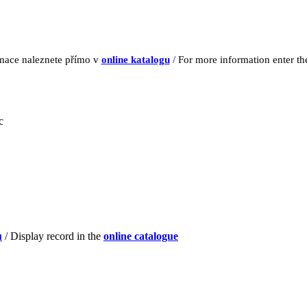
rmace naleznete přímo v
online katalogu
/ For more information enter t
c
u
/ Display record in the
online catalogue