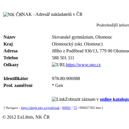
NAK - Adresář nakladatelů v ČR
Podrobnější info
Název
Slovanské gymnázium, Olomouc
Kraj
Olomoucký (okr. Olomouc)
Adresa
Jiřího z Poděbrad 936/13, 779 00 Olomou
Telefon
588 501 111
Odkazy
https://www.sgo.cz
Identifikátor
978-80-906988
Prof. zaměření
* Gen
Zobrazit záznam v
online katalog
[ Navigace -
https://aleph.nkp.cz/publ/nak
/
00002
/
73
/ 000027302.htm ]
© 2012 ExLibris, NK ČR