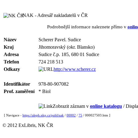
NAK - Adresář nakladatelů v ČR
Podrobnější informace naleznete přímo v
onlin
Název
Scherer Pavel. Sudice
Kraj
Jihomoravský (okr. Blansko)
Adresa
Sudice č.p. 185, 680 01 Sudice
Telefon
724 218 513
Odkazy
http://www.scherer.cz
Identifikátor
978-80-907082
Prof. zaměření
* Biol
Zobrazit záznam v
online katalogu
/ Displa
[ Navigace -
https://aleph.nkp.cz/publ/nak
/
00002
/
75
/ 000027503.htm ]
© 2012 ExLibris, NK ČR