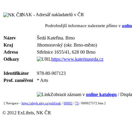
NAK - Adresář nakladatelů v ČR
Podrobnější informace naleznete přímo v
onlin
Název
Šedá Kateřina. Brno
Kraj
Jihomoravský (okr. Brno-město)
Adresa
Střelnice 1655/41, 628 00 Brno
Odkazy
https://www.katerinaseda.cz
Identifikátor
978-80-907123
Prof. zaměření
* Arts
Zobrazit záznam v
online katalogu
/ Displa
[ Navigace -
https://aleph.nkp.cz/publ/nak
/
00002
/
75
/ 000027572.htm ]
© 2012 ExLibris, NK ČR