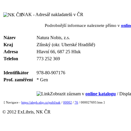
NAK - Adresář nakladatelů v ČR
Podrobnější informace naleznete přímo v
onlin
Název
Natura Nobis, z.s.
Kraj
Zlínský (okr. Uherské Hradiště)
Adresa
Hlavní 66, 687 25 Hluk
Telefon
773 252 369
Identifikátor
978-80-907176
Prof. zaměření
* Gen
Zobrazit záznam v
online katalogu
/ Displa
[ Navigace -
https://aleph.nkp.cz/publ/nak
/
00002
/
76
/ 000027693.htm ]
© 2012 ExLibris, NK ČR