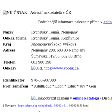
NAK - Adresář nakladatelů v ČR
Podrobnější informace naleznete přímo v
onlin
Název
Rychetský Tomáš. Nemojany
Odkaz. forma
Rychetský Tomáš. Kopřivnice
Kraj
Jihomoravský (okr. Vyškov)
Adresa
Nemojany 288, 683 03 Nemojany
Šumavská 519/35, 602 00 Brno
Telefon
603 980 398
Odkazy
https://www.voolik.cz/
Identifikátor
978-80-907380
Prof. zaměření
* AdultEduc * Econ * Educ * Juv * Gen
Zobrazit záznam v
online katalogu
/ Displa
[ Navigace -
https://aleph.nkp.cz/publ/nak
/
00002
/
81
/ 000028150.htm ]