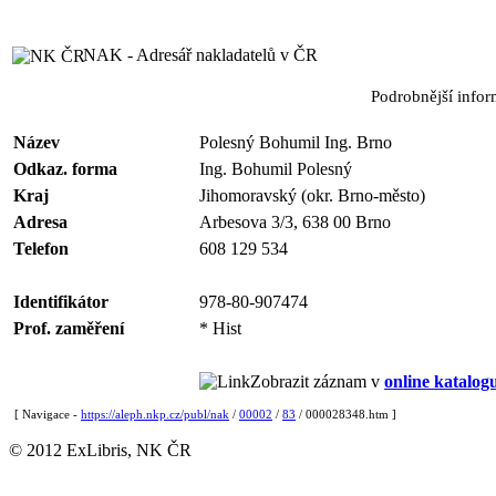
NAK - Adresář nakladatelů v ČR
Podrobnější info
Název
Polesný Bohumil Ing. Brno
Odkaz. forma
Ing. Bohumil Polesný
Kraj
Jihomoravský (okr. Brno-město)
Adresa
Arbesova 3/3, 638 00 Brno
Telefon
608 129 534
Identifikátor
978-80-907474
Prof. zaměření
* Hist
Zobrazit záznam v
online katalog
[ Navigace -
https://aleph.nkp.cz/publ/nak
/
00002
/
83
/ 000028348.htm ]
© 2012 ExLibris, NK ČR