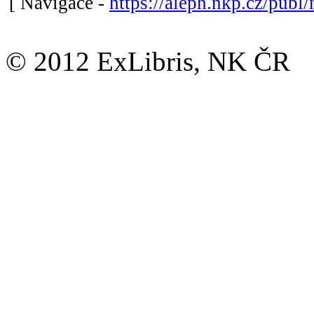
[ Navigace -
https://aleph.nkp.cz/publ/
© 2012 ExLibris, NK ČR