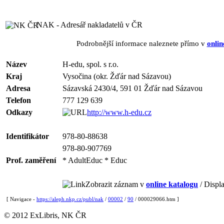
NAK - Adresář nakladatelů v ČR
Podrobnější informace naleznete přímo v
onlin
Název
H-edu, spol. s r.o.
Kraj
Vysočina (okr. Žďár nad Sázavou)
Adresa
Sázavská 2430/4, 591 01 Žďár nad Sázavou
Telefon
777 129 639
Odkazy
http://www.h-edu.cz
Identifikátor
978-80-88638
978-80-907769
Prof. zaměření
* AdultEduc * Educ
Zobrazit záznam v
online katalogu
/ Displa
[ Navigace -
https://aleph.nkp.cz/publ/nak
/
00002
/
90
/ 000029066.htm ]
© 2012 ExLibris, NK ČR