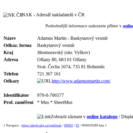
NAK - Adresář nakladatelů v ČR
Podrobnější informace naleznete přímo v
onlin
Název
Adamus Martin - Baskytarový vesmír
Odkaz. forma
Baskytarový vesmír
Kraj
Jihomoravský (okr. Vyškov)
Adresa
Olšany 80, 683 01 Olšany
Svat. Čecha 1074, 735 81 Bohumín
Telefon
721 367 161
Odkazy
http://www.adamusmartin.com/
Identifikátor
979-0-706577
Prof. zaměření
* Mus * SheetMus
Zobrazit záznam v
online katalogu
/ Displa
[ Navigace -
https://aleph.nkp.cz/publ/nak
/
00002
/
92
/ 000029280.htm ]