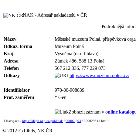
NAK - Adresář nakladatelů v ČR
Podrobnější info
Název
Městské muzeum Polná, příspěvková orga
Odkaz. forma
Muzeum Polná
Kraj
Vysočina (okr. Jihlava)
Adresa
Zámek 486, 588 13 Polná
Telefon
567 212 336, 777 229 073
Odkazy
https://www.muzeum-polna.cz/
Identifikátor
978-80-908839
Prof. zaměření
* Gen
Zobrazit záznam v
online katalog
[ Navigace -
https://aleph.nkp.cz/publ/nak
/
00002
/
93
/ 000029341.htm ]
© 2012 ExLibris, NK ČR