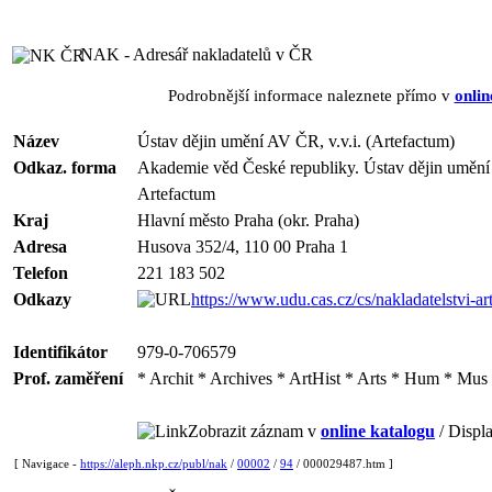
NAK - Adresář nakladatelů v ČR
Podrobnější informace naleznete přímo v
onlin
Název
Ústav dějin umění AV ČR, v.v.i. (Artefactum)
Odkaz. forma
Akademie věd České republiky. Ústav dějin umění
Artefactum
Kraj
Hlavní město Praha (okr. Praha)
Adresa
Husova 352/4, 110 00 Praha 1
Telefon
221 183 502
Odkazy
https://www.udu.cas.cz/cs/nakladatelstvi-ar
Identifikátor
979-0-706579
Prof. zaměření
* Archit * Archives * ArtHist * Arts * Hum * Mu
Zobrazit záznam v
online katalogu
/ Displa
[ Navigace -
https://aleph.nkp.cz/publ/nak
/
00002
/
94
/ 000029487.htm ]