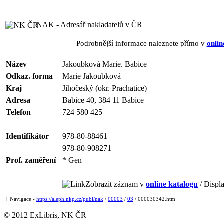
NAK - Adresář nakladatelů v ČR
Podrobnější informace naleznete přímo v
onlin
Název
Jakoubková Marie. Babice
Odkaz. forma
Marie Jakoubková
Kraj
Jihočeský (okr. Prachatice)
Adresa
Babice 40, 384 11 Babice
Telefon
724 580 425
Identifikátor
978-80-88461
978-80-908271
Prof. zaměření
* Gen
Zobrazit záznam v
online katalogu
/ Displa
[ Navigace -
https://aleph.nkp.cz/publ/nak
/
00003
/
03
/ 000030342.htm ]
© 2012 ExLibris, NK ČR