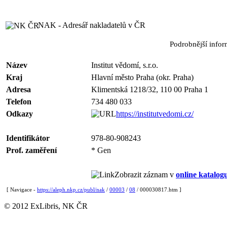
NAK - Adresář nakladatelů v ČR
Podrobnější info
Název
Institut vědomí, s.r.o.
Kraj
Hlavní město Praha (okr. Praha)
Adresa
Klimentská 1218/32, 110 00 Praha 1
Telefon
734 480 033
Odkazy
https://institutvedomi.cz/
Identifikátor
978-80-908243
Prof. zaměření
* Gen
Zobrazit záznam v
online katalog
[ Navigace -
https://aleph.nkp.cz/publ/nak
/
00003
/
08
/ 000030817.htm ]
© 2012 ExLibris, NK ČR