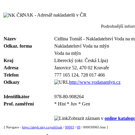
NAK - Adresář nakladatelů v ČR
Podrobnější info
Název
Cidlina Tomáš - Nakladatelství Voda na m
Odkaz. forma
Nakladatelství Voda na mlýn
Voda na mlýn
Kraj
Liberecký (okr. Česká Lípa)
Adresa
Janovice 52, 470 02 Kravaře
Telefon
777 165 124, 728 017 466
Odkazy
http://www.vodanamlyn.cz
Identifikátor
978-80-908264
Prof. zaměření
* Hist * Juv * Gen
Zobrazit záznam v
online katalog
[ Navigace -
https://aleph.nkp.cz/publ/nak
/
00003
/
09
/ 000030965.htm ]