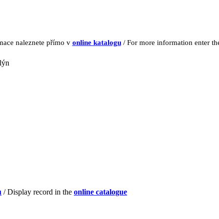
rmace naleznete přímo v
online katalogu
/ For more information enter t
lýn
u
/ Display record in the
online catalogue