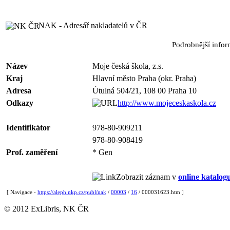
NAK - Adresář nakladatelů v ČR
Podrobnější info
Název
Moje česká škola, z.s.
Kraj
Hlavní město Praha (okr. Praha)
Adresa
Útulná 504/21, 108 00 Praha 10
Odkazy
http://www.mojeceskaskola.cz
Identifikátor
978-80-909211
978-80-908419
Prof. zaměření
* Gen
Zobrazit záznam v
online katalog
[ Navigace -
https://aleph.nkp.cz/publ/nak
/
00003
/
16
/ 000031623.htm ]
© 2012 ExLibris, NK ČR