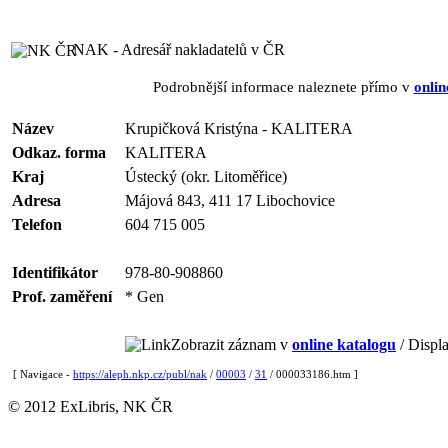
NAK - Adresář nakladatelů v ČR
Podrobnější informace naleznete přímo v
onlin
Název
Krupičková Kristýna - KALITERA
Odkaz. forma
KALITERA
Kraj
Ústecký (okr. Litoměřice)
Adresa
Májová 843, 411 17 Libochovice
Telefon
604 715 005
Identifikátor
978-80-908860
Prof. zaměření
* Gen
Zobrazit záznam v
online katalogu
/ Displa
[ Navigace -
https://aleph.nkp.cz/publ/nak
/
00003
/
31
/ 000033186.htm ]
© 2012 ExLibris, NK ČR