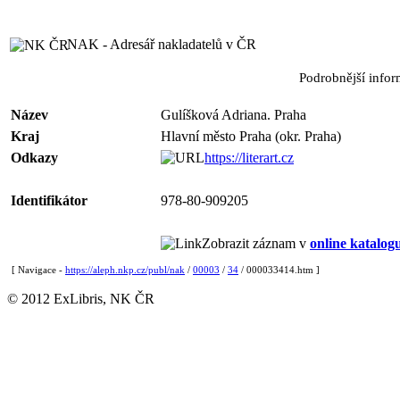
NAK - Adresář nakladatelů v ČR
Podrobnější info
Název
Gulíšková Adriana. Praha
Kraj
Hlavní město Praha (okr. Praha)
Odkazy
https://literart.cz
Identifikátor
978-80-909205
Zobrazit záznam v
online katalog
[ Navigace -
https://aleph.nkp.cz/publ/nak
/
00003
/
34
/ 000033414.htm ]
© 2012 ExLibris, NK ČR