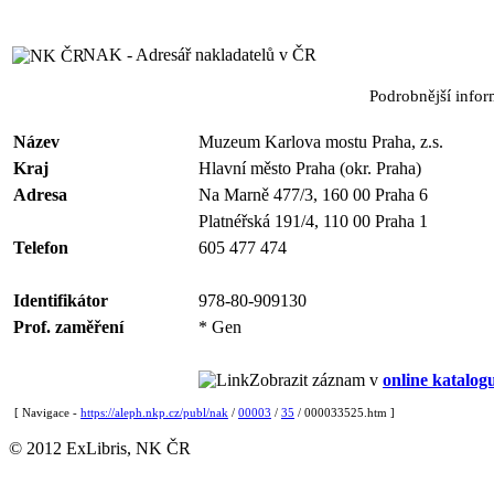
NAK - Adresář nakladatelů v ČR
Podrobnější info
Název
Muzeum Karlova mostu Praha, z.s.
Kraj
Hlavní město Praha (okr. Praha)
Adresa
Na Marně 477/3, 160 00 Praha 6
Platnéřská 191/4, 110 00 Praha 1
Telefon
605 477 474
Identifikátor
978-80-909130
Prof. zaměření
* Gen
Zobrazit záznam v
online katalog
[ Navigace -
https://aleph.nkp.cz/publ/nak
/
00003
/
35
/ 000033525.htm ]
© 2012 ExLibris, NK ČR