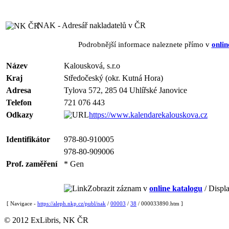
NAK - Adresář nakladatelů v ČR
Podrobnější informace naleznete přímo v
onlin
Název
Kalousková, s.r.o
Kraj
Středočeský (okr. Kutná Hora)
Adresa
Tylova 572, 285 04 Uhlířské Janovice
Telefon
721 076 443
Odkazy
https://www.kalendarekalouskova.cz
Identifikátor
978-80-910005
978-80-909006
Prof. zaměření
* Gen
Zobrazit záznam v
online katalogu
/ Displa
[ Navigace -
https://aleph.nkp.cz/publ/nak
/
00003
/
38
/ 000033890.htm ]
© 2012 ExLibris, NK ČR