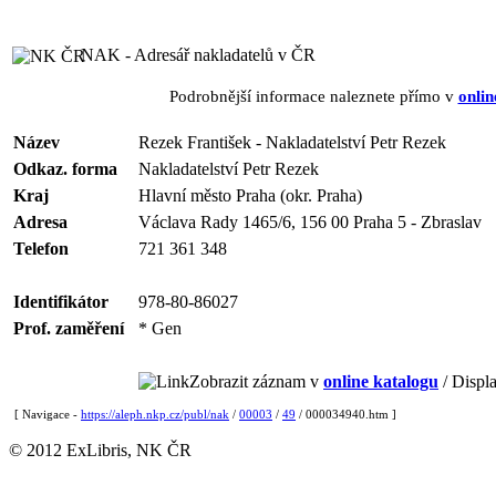
NAK - Adresář nakladatelů v ČR
Podrobnější informace naleznete přímo v
onlin
Název
Rezek František - Nakladatelství Petr Rezek
Odkaz. forma
Nakladatelství Petr Rezek
Kraj
Hlavní město Praha (okr. Praha)
Adresa
Václava Rady 1465/6, 156 00 Praha 5 - Zbraslav
Telefon
721 361 348
Identifikátor
978-80-86027
Prof. zaměření
* Gen
Zobrazit záznam v
online katalogu
/ Displa
[ Navigace -
https://aleph.nkp.cz/publ/nak
/
00003
/
49
/ 000034940.htm ]
© 2012 ExLibris, NK ČR