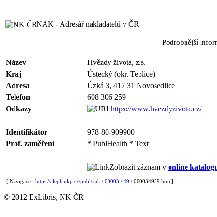
NAK - Adresář nakladatelů v ČR
Podrobnější info
Název
Hvězdy života, z.s.
Kraj
Ústecký (okr. Teplice)
Adresa
Úzká 3, 417 31 Novosedlice
Telefon
608 306 259
Odkazy
https://www.hvezdyzivota.cz/
Identifikátor
978-80-909900
Prof. zaměření
* PublHealth * Text
Zobrazit záznam v
online katalog
[ Navigace -
https://aleph.nkp.cz/publ/nak
/
00003
/
49
/ 000034959.htm ]
© 2012 ExLibris, NK ČR