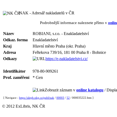
NAK - Adresář nakladatelů v ČR
Podrobnější informace naleznete přímo v
onlin
Název
ROBIANI, s.r.o. - Enakladatelství
Odkaz. forma
Enakladatelství
Kraj
Hlavní město Praha (okr. Praha)
Adresa
Feřtekova 739/16, 181 00 Praha 8 - Bohnice
Odkazy
https://e-nakladatelstvi.cz/
Identifikátor
978-80-909261
Prof. zaměření
* Gen
Zobrazit záznam v
online katalogu
/ Displa
[ Navigace -
https://aleph.nkp.cz/publ/nak
/
00003
/
52
/ 000035222.htm ]
© 2012 ExLibris, NK ČR