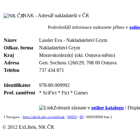
NAK - Adresář nakladatelů v ČR
Podrobnější informace naleznete přímo v
onlin
Název
Lassler Eva - Nakladatelství Grym
Odkaz. forma
Nakladatelství Grym
Kraj
Moravskoslezský (okr. Ostrava-město)
Adresa
Gen. Sochora 1260/29, 708 00 Ostrava
Telefon
737 434 871
Identifikátor
978-80-909992
Prof. zaměření
* SciFict * Fict * Games
Zobrazit záznam v
online katalogu
/ Displa
[ Navigace -
https://aleph.nkp.cz/publ/nak
/
00003
/
80
/ 000038069.htm ]
© 2012 ExLibris, NK ČR