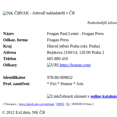
NAK - Adresář nakladatelů v ČR
Podrobnější info
Název
Feagan Paul Lester - Feagan Press
Odkaz. forma
Feagan Press
Kraj
Hlavní město Praha (okr. Praha)
Adresa
Rejskova 2169/14, 120 00 Praha 2
Telefon
605 889 410
Odkazy
https://feagan.com/
Identifikátor
978-80-909832
Prof. zaměření
* Fict * Humor * Arts
Zobrazit záznam v
online katalog
[ Navigace -
https://aleph.nkp.cz/publ/nak
/
00003
/
81
/ 000038110.htm ]
© 2012 ExLibris, NK ČR