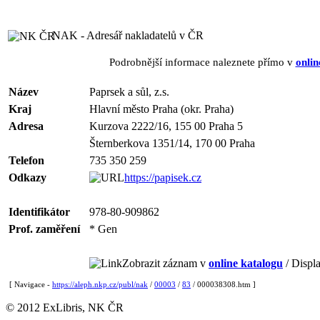
NAK - Adresář nakladatelů v ČR
Podrobnější informace naleznete přímo v
onlin
Název
Paprsek a sůl, z.s.
Kraj
Hlavní město Praha (okr. Praha)
Adresa
Kurzova 2222/16, 155 00 Praha 5
Šternberkova 1351/14, 170 00 Praha
Telefon
735 350 259
Odkazy
https://papisek.cz
Identifikátor
978-80-909862
Prof. zaměření
* Gen
Zobrazit záznam v
online katalogu
/ Displa
[ Navigace -
https://aleph.nkp.cz/publ/nak
/
00003
/
83
/ 000038308.htm ]
© 2012 ExLibris, NK ČR