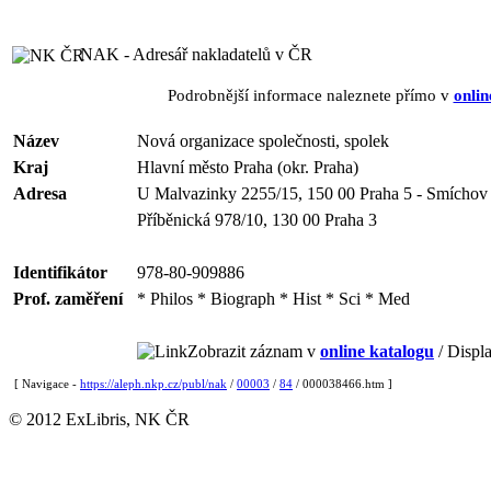
NAK - Adresář nakladatelů v ČR
Podrobnější informace naleznete přímo v
onlin
Název
Nová organizace společnosti, spolek
Kraj
Hlavní město Praha (okr. Praha)
Adresa
U Malvazinky 2255/15, 150 00 Praha 5 - Smíchov
Příběnická 978/10, 130 00 Praha 3
Identifikátor
978-80-909886
Prof. zaměření
* Philos * Biograph * Hist * Sci * Med
Zobrazit záznam v
online katalogu
/ Displa
[ Navigace -
https://aleph.nkp.cz/publ/nak
/
00003
/
84
/ 000038466.htm ]
© 2012 ExLibris, NK ČR