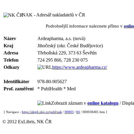
NAK - Adresář nakladatelů v ČR
Podrobnější informace naleznete přímo v
onlin
Název
Ardeapharma, a.s. (nová)
Kraj
Jihočeský (okr. České Budějovice)
Adresa
Třeboňská 229, 373 63 Ševětín
Telefon
724 295 866, 728 230 075
Odkazy
https://www.ardeapharma.cz/
Identifikátor
978-80-905627
Prof. zaměření
* PublHealth * Med
Zobrazit záznam v
online katalogu
/ Displa
[ Navigace -
https://aleph.nkp.cz/publ/nak
/
00003
/
84
/ 000038481.htm ]
© 2012 ExLibris, NK ČR