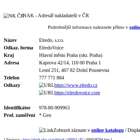
NAK - Adresář nakladatelů v ČR
Podrobnější informace naleznete přímo v
onlin
Název
Elredo, s.r.o.
Odkaz. forma
ElredoVoice
Kraj
Hlavní město Praha (okr. Praha)
Adresa
Kaprova 42/14, 110 00 Praha 1
Lesní 251, 407 82 Dolní Poustevna
Telefon
777 771 884
Odkazy
https://www.elredo.cz
https://elredovoice.com
Identifikátor
978-80-909963
Prof. zaměření
* Gen
Zobrazit záznam v
online katalogu
/ Displa
[ Navigace -
https://aleph.nkp.cz/publ/nak
/
00003
/
87
/ 000038784.htm ]