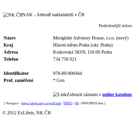
NAK - Adresář nakladatelů v ČR
Podrobnější info
Název
Meriglobe Advisory House, s.r.o. (nový)
Kraj
Hlavní město Praha (okr. Praha)
Adresa
Krakovská 583/9, 110 00 Praha
Telefon
734 750 021
Identifikátor
978-80-906944
Prof. zaměření
* Gen
Zobrazit záznam v
online katalog
[ Navigace -
https://aleph.nkp.cz/publ/nak
/
00003
/
88
/ 000038820.htm ]
© 2012 ExLibris, NK ČR