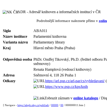
ADR - Adresář knihoven a informačních institucí v ČR
Podrobnější informace naleznete přímo v
onlin
Sigla
ABA011
Název instituce
Parlamentní knihovna
Varianta názvu
Parliamentary library
Kraj
Hlavní město Praha (Praha)
Odpovědná osoba
PhDr. Ondřej Tikovský, Ph.D. (ředitel odboru P
sněmovny)
Renata Hamplová (vedoucí knihovny)
Adresa
Sněmovní 4, 118 26 Praha 1
Odkazy
https://arl.psp.cz/arl-par/cs/vyhledavani/
(
https://www.psp.cz/kps/knih
Zobrazit záznam v
online katalogu
/ Dis
[ Navigace -
https://aleph.nkp.cz/publ/adr
/
00000
/
00
/ 000000011.htm ]