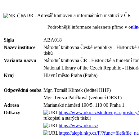
ADR - Adresář knihoven a informačních institucí v ČR
Podrobnější informace naleznete přímo v
onlin
Sigla
ABA018
Název instituce
Národní knihovna České republiky - Historické 
tisků
Varianta názvu
Národní knihovna ČR - Historické a hudební fo
National Library of the Czech Republic - Histor
Kraj
Hlavní město Praha (Praha)
Odpovědná osoba
Mgr. Tomáš Klimek (ředitel HHF)
Mgr. Tereza Paličková (vedoucí ORST)
Adresa
Mariánské náměstí 190/5, 110 00 Praha 1
Odkazy
https://www.nkp.cz/studovny-a-prostory/
rukopisů a starých tisků)
https://www.nkp.cz/
https://aleph.nkp.cz/F/?func=file&file