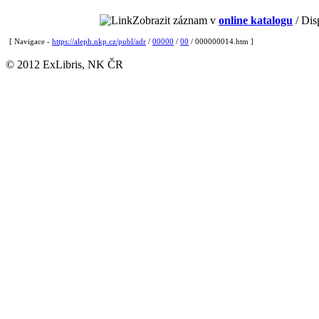
Zobrazit záznam v
online katalogu
/ Dis
[ Navigace -
https://aleph.nkp.cz/publ/adr
/
00000
/
00
/ 000000014.htm ]
© 2012 ExLibris, NK ČR