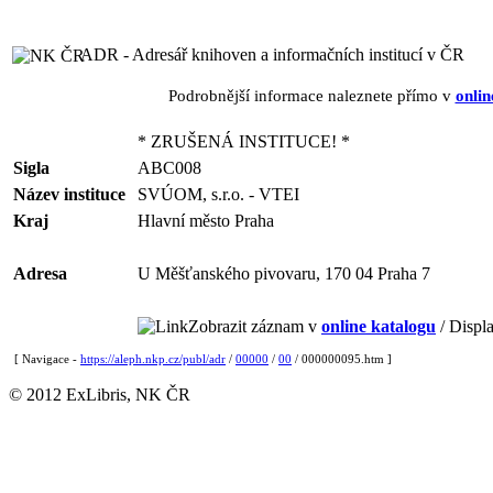
ADR - Adresář knihoven a informačních institucí v ČR
Podrobnější informace naleznete přímo v
onlin
* ZRUŠENÁ INSTITUCE! *
Sigla
ABC008
Název instituce
SVÚOM, s.r.o. - VTEI
Kraj
Hlavní město Praha
Adresa
U Měšťanského pivovaru, 170 04 Praha 7
Zobrazit záznam v
online katalogu
/ Displa
[ Navigace -
https://aleph.nkp.cz/publ/adr
/
00000
/
00
/ 000000095.htm ]
© 2012 ExLibris, NK ČR