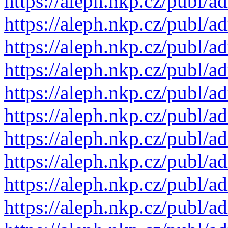
https://aleph.nkp.cz/publ/
https://aleph.nkp.cz/publ/
https://aleph.nkp.cz/publ/
https://aleph.nkp.cz/publ/
https://aleph.nkp.cz/publ/
https://aleph.nkp.cz/publ/
https://aleph.nkp.cz/publ/
https://aleph.nkp.cz/publ/
https://aleph.nkp.cz/publ/
https://aleph.nkp.cz/publ/