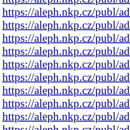
https://aleph.nkp.cz/publ/
https://aleph.nkp.cz/publ/
https://aleph.nkp.cz/publ/
https://aleph.nkp.cz/publ/
https://aleph.nkp.cz/publ/
https://aleph.nkp.cz/publ/
https://aleph.nkp.cz/publ/
https://aleph.nkp.cz/publ/
https://aleph.nkp.cz/publ/
https://aleph.nkp.cz/publ/