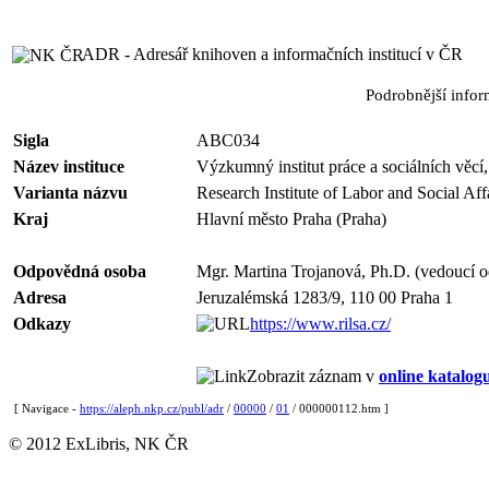
ADR - Adresář knihoven a informačních institucí v ČR
Podrobnější info
Sigla
ABC034
Název instituce
Výzkumný institut práce a sociálních věcí,
Varianta názvu
Research Institute of Labor and Social Aff
Kraj
Hlavní město Praha (Praha)
Odpovědná osoba
Mgr. Martina Trojanová, Ph.D. (vedoucí o
Adresa
Jeruzalémská 1283/9, 110 00 Praha 1
Odkazy
https://www.rilsa.cz/
Zobrazit záznam v
online katalog
[ Navigace -
https://aleph.nkp.cz/publ/adr
/
00000
/
01
/ 000000112.htm ]
© 2012 ExLibris, NK ČR