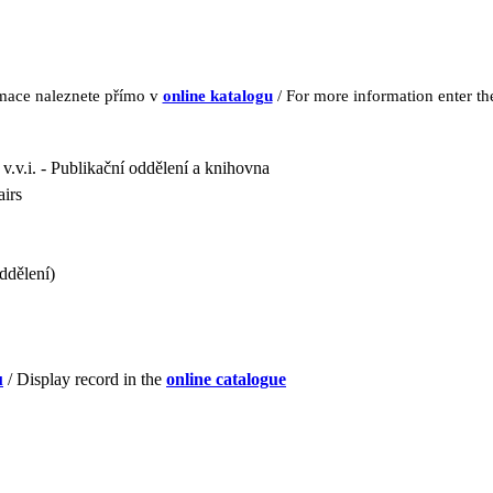
rmace naleznete přímo v
online katalogu
/ For more information enter t
 v.v.i. - Publikační oddělení a knihovna
airs
ddělení)
u
/ Display record in the
online catalogue