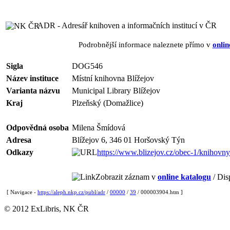
ADR - Adresář knihoven a informačních institucí v ČR
Podrobnější informace naleznete přímo v
onlin
Sigla
DOG546
Název instituce
Místní knihovna Blížejov
Varianta názvu
Municipal Library Blížejov
Kraj
Plzeňský (Domažlice)
Odpovědná osoba
Milena Šmídová
Adresa
Blížejov 6, 346 01 Horšovský Týn
Odkazy
https://www.blizejov.cz/obec-1/knihovny
Zobrazit záznam v
online katalogu
/ Dis
[ Navigace -
https://aleph.nkp.cz/publ/adr
/
00000
/
39
/ 000003904.htm ]
© 2012 ExLibris, NK ČR