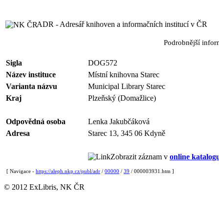
ADR - Adresář knihoven a informačních institucí v ČR
Podrobnější info
Sigla
DOG572
Název instituce
Místní knihovna Starec
Varianta názvu
Municipal Library Starec
Kraj
Plzeňský (Domažlice)
Odpovědná osoba
Lenka Jakubčáková
Adresa
Starec 13, 345 06 Kdyně
Zobrazit záznam v
online katalog
[ Navigace -
https://aleph.nkp.cz/publ/adr
/
00000
/
39
/ 000003931.htm ]
© 2012 ExLibris, NK ČR