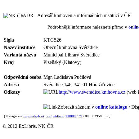
ADR - Adresář knihoven a informačních institucí v ČR
Podrobnější informace naleznete přímo v
onlin
Sigla
KTG526
Název instituce
Obecní knihovna Svéradice
Varianta názvu
Municipal Library Svéradice
Kraj
Plzeňský (Klatovy)
Odpovědná osoba
Mgr. Ladislava Pučilová
Adresa
Svéradice 146, 341 01 Horažďovice
Odkazy
http://www.sveradice.knihovna.cz
(web 
Zobrazit záznam v
online katalogu
/ Dis
[ Navigace -
https://aleph.nkp.cz/publ/adr
/
00000
/
39
/ 000003958.htm ]
© 2012 ExLibris, NK ČR