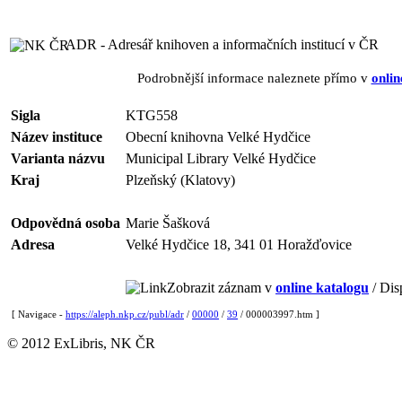
ADR - Adresář knihoven a informačních institucí v ČR
Podrobnější informace naleznete přímo v
onlin
Sigla
KTG558
Název instituce
Obecní knihovna Velké Hydčice
Varianta názvu
Municipal Library Velké Hydčice
Kraj
Plzeňský (Klatovy)
Odpovědná osoba
Marie Šašková
Adresa
Velké Hydčice 18, 341 01 Horažďovice
Zobrazit záznam v
online katalogu
/ Dis
[ Navigace -
https://aleph.nkp.cz/publ/adr
/
00000
/
39
/ 000003997.htm ]
© 2012 ExLibris, NK ČR