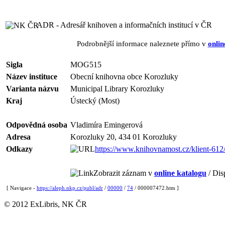
ADR - Adresář knihoven a informačních institucí v ČR
Podrobnější informace naleznete přímo v
onlin
Sigla
MOG515
Název instituce
Obecní knihovna obce Korozluky
Varianta názvu
Municipal Library Korozluky
Kraj
Ústecký (Most)
Odpovědná osoba
Vladimíra Emingerová
Adresa
Korozluky 20, 434 01 Korozluky
Odkazy
https://www.knihovnamost.cz/klient-612
Zobrazit záznam v
online katalogu
/ Dis
[ Navigace -
https://aleph.nkp.cz/publ/adr
/
00000
/
74
/ 000007472.htm ]
© 2012 ExLibris, NK ČR