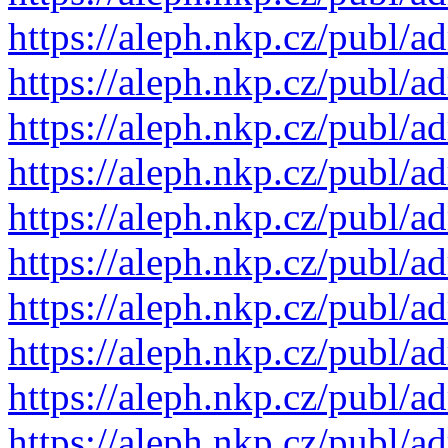
https://aleph.nkp.cz/publ/
https://aleph.nkp.cz/publ/
https://aleph.nkp.cz/publ/
https://aleph.nkp.cz/publ/
https://aleph.nkp.cz/publ/
https://aleph.nkp.cz/publ/
https://aleph.nkp.cz/publ/
https://aleph.nkp.cz/publ/
https://aleph.nkp.cz/publ/
https://aleph.nkp.cz/publ/