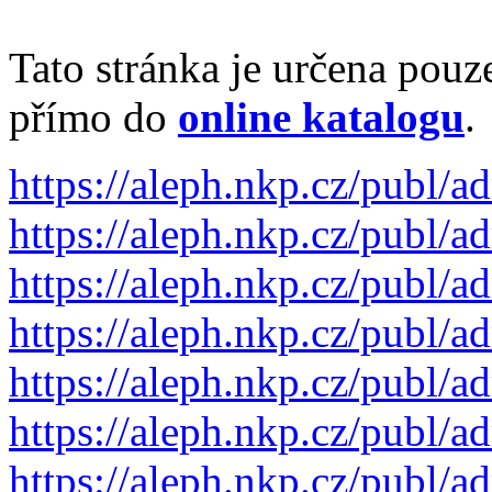
Tato stránka je určena pouz
přímo do
online katalogu
.
https://aleph.nkp.cz/publ/
https://aleph.nkp.cz/publ/
https://aleph.nkp.cz/publ/
https://aleph.nkp.cz/publ/
https://aleph.nkp.cz/publ/
https://aleph.nkp.cz/publ/
https://aleph.nkp.cz/publ/