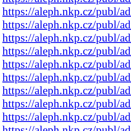
https://aleph.nkp.cz/publ/
https://aleph.nkp.cz/publ/
https://aleph.nkp.cz/publ/
https://aleph.nkp.cz/publ/
https://aleph.nkp.cz/publ/
https://aleph.nkp.cz/publ/
https://aleph.nkp.cz/publ/
https://aleph.nkp.cz/publ/
https://aleph.nkp.cz/publ/
https://aleph.nkp.cz/publ/