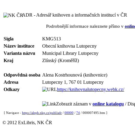
ADR - Adresář knihoven a informačních institucí v ČR
Podrobnější informace naleznete přímo v
onlin
Sigla
KMG513
Název instituce
Obecní knihovna Lutopecny
Varianta názvu
Municipal Library Lutopecny
Kraj
Zlínský (Kroměříž)
Odpovědná osoba
Alena Kostrhounová (knihovnice)
Adresa
Lutopecny 1, 767 01 Lutopecny
Odkazy
https://knihovnalutopecny.webk.cz/
Zobrazit záznam v
online katalogu
/ Dis
[ Navigace -
https://aleph.nkp.cz/publ/adr
/
00000
/
74
/ 000007495.htm ]
© 2012 ExLibris, NK ČR